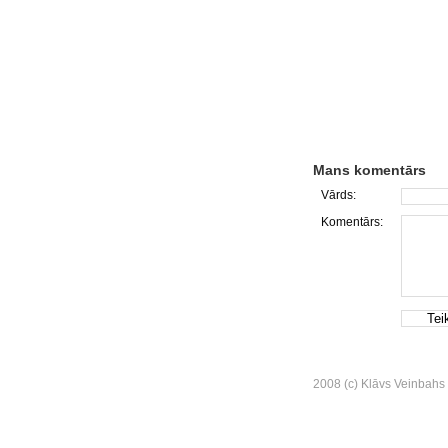
Mans komentārs
Vārds:
Komentārs:
2008 (c) Klāvs Veinbahs