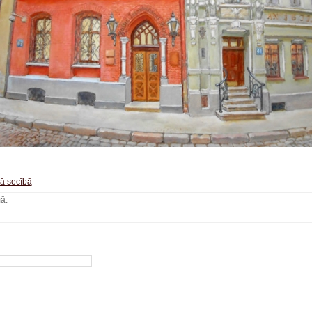
šā secībā
ā.