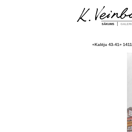
SĀKUMS
GALERI
«Kalēju 43-41» 1411