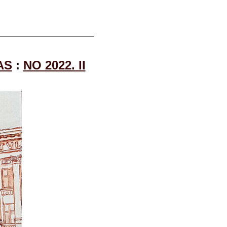
AS
:
NO 2022. II