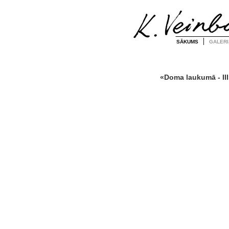
SĀKUMS
GALERI
«Doma laukumā - III»